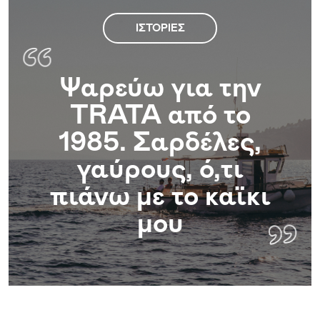
ΙΣΤΟΡΊΕΣ
Ψαρεύω για την
TRATA από το
Ψα
1985. Σαρδέλες,
γαύρους, ό,τι
πιάνω με το καϊκι
μου