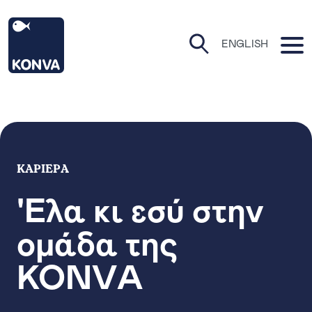
ΚΟΝΒΑ Αρχική
O
ENGLISH
Open Search P
ΚΑΡΙΈΡΑ
'Έλα κι εσύ στην
ομάδα της
ΚΟΝVΑ